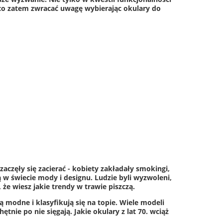
a co zatem zwracać uwagę wybierając okulary do
częły się zacierać - kobiety zakładały smokingi,
ą w świecie mody i designu. Ludzie byli wyzwoleni,
e wiesz jakie trendy w trawie piszczą.
ą modne i klasyfikują się na topie. Wiele modeli
ętnie po nie sięgają. Jakie okulary z lat 70. wciąż