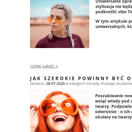
Uniwersalne opraw
stylizacja nie bę
podkreślić vibe T
W tym artykule p
uniwersalnych, któ
czytaj całość »
JAK SZEROKIE POWINNY BYĆ 
Dodano:
28-07-2026
w kategorii:
Porady
,
Rodzaje okularó
Poszukiwanie nowe
wziąć wtedy pod 
twarzy. Podpowie
odwrotnie - o ich
okulary na twarzy