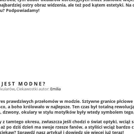
najbardziej ostry obraz widzenia, ale też pod kątem estetyki. N
ku? Podpowiadamy!
 JEST MODNE?
okularów
,
Ciekawostki
autor:
Emilia
kres prawdziwych przełomów w modzie. Sztywne granice płciowe za
isco, a boho królowało w najlepsze. Ten czas był totalną rewolucj
, dzwony, okulary w stylu motylków były wtedy symbolem tego, ż
 z tamtego okresu, zwłaszcza jeśli chodzi o świat optyki, wciąż s
 aż po dziś dzień ma swoje rzesze fanów, a styliści wciąż bardzo ch
ciekaw? Sprawdź nasz artykuł i dowiedz się więcej już teraz!