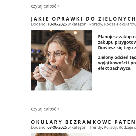
czytaj całość »
JAKIE OPRAWKI DO ZIELONYC
Dodano:
10-06-2026
w kategorii:
Porady
,
Rodzaje okularó
Planujesz zakup 
zakupu przygotowa
Dowiesz się tego 
Zielony odcień tę
wyjątkowości i p
efekt zachwyca.
czytaj całość »
OKULARY BEZRAMKOWE PATENT
Dodano:
03-06-2026
w kategorii:
Trendy
,
Porady
,
Rodzaje 