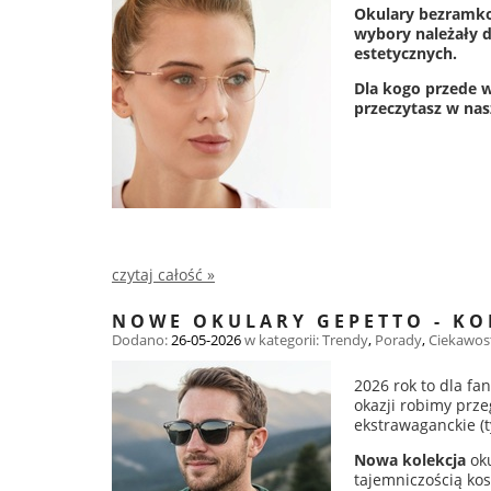
Okulary bezramkow
wybory należały d
estetycznych.
Dla kogo przede w
przeczytasz w na
czytaj całość »
NOWE OKULARY GEPETTO - KO
Dodano:
26-05-2026
w kategorii:
Trendy
,
Porady
,
Ciekawos
2026 rok to dla fa
okazji robimy prze
ekstrawaganckie (t
Nowa
kolekcja
oku
tajemniczością kos