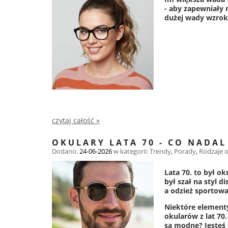
- aby zapewniały 
dużej wady wzro
czytaj całość »
OKULARY LATA 70 - CO NADAL
Dodano:
24-06-2026
w kategorii:
Trendy
,
Porady
,
Rodzaje 
Lata 70. to był o
był szał na styl d
a odzież sportowa
Niektóre elementy
okularów z lat 70.
są modne? Jesteś 