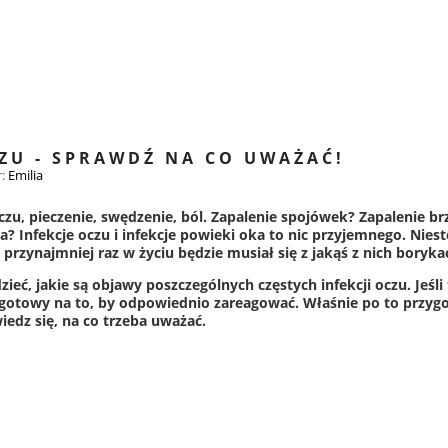
CZU - SPRAWDŹ NA CO UWAŻAĆ!
r:
Emilia
czu, pieczenie, swędzenie, ból. Zapalenie spojówek? Zapalenie 
 Infekcje oczu i infekcje powieki oka to nic przyjemnego. Niestet
 przynajmniej raz w życiu będzie musiał się z jakąś z nich boryka
eć, jakie są objawy poszczególnych częstych infekcji oczu. Jeśli
 gotowy na to, by odpowiednio zareagować. Właśnie po to przygo
wiedz się, na co trzeba uważać.