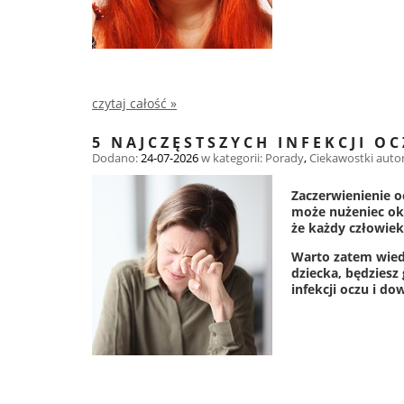
czytaj całość »
5 NAJCZĘSTSZYCH INFEKCJI O
Dodano:
24-07-2026
w kategorii:
Porady
,
Ciekawostki
auto
Zaczerwienienie o
może nużeniec oka?
że każdy człowiek
Warto zatem wiedzi
dziecka, będziesz
infekcji oczu i do