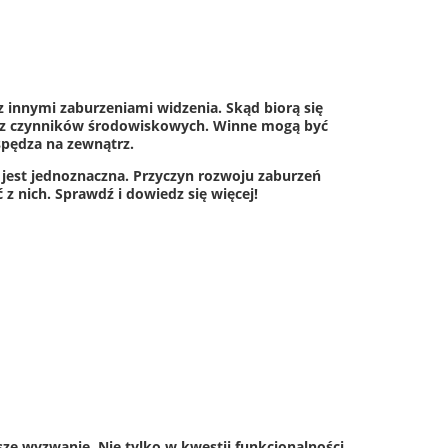
 innymi zaburzeniami widzenia. Skąd biorą się
b z czynników środowiskowych. Winne mogą być
spędza na zewnątrz.
e jest jednoznaczna. Przyczyn rozwoju zaburzeń
z nich. Sprawdź i dowiedz się więcej!
e wyzwanie. Nie tylko w kwestii funkcjonalności