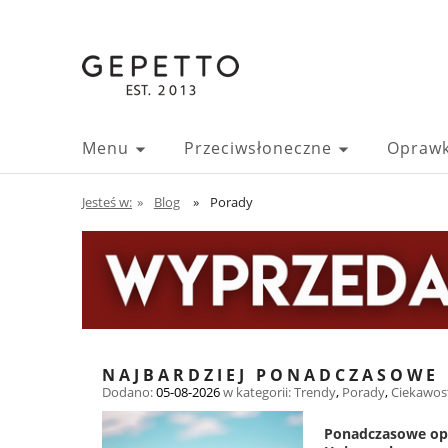
Menu
Przeciwsłoneczne
Oprawk
Jesteś w:
»
Blog
»
Porady
NAJBARDZIEJ PONADCZASOWE K
Dodano:
05-08-2026
w kategorii:
Trendy
,
Porady
,
Ciekawos
Ponadczasowe opra