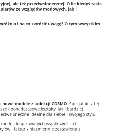
nej, ale też przeciwsłonecznej. O ile kiedyś takie
 okularów ze względów modowych, jak i
wyróżnia i na co zwrócić uwagę? O tym wszystkim
 o
nowe modele z
kolekcji COSMO
. Specjalnie z tej
ze i ponadczasowe kształty, jak i bardziej
ciwsłoneczne idealne dla siebie i swojego stylu.
 modeli inspirowanych wyjątkowością i
ylów i faktur - niezmiennie zestawiona z