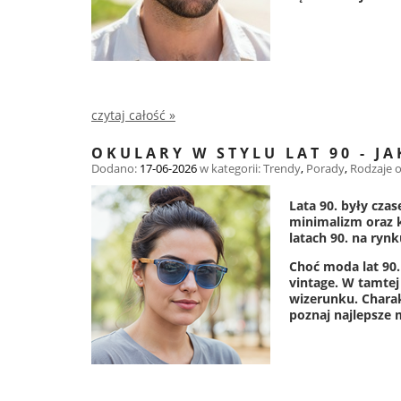
czytaj całość »
OKULARY W STYLU LAT 90 - J
Dodano:
17-06-2026
w kategorii:
Trendy
,
Porady
,
Rodzaje 
Lata 90. były czas
minimalizm oraz k
latach 90. na ryn
Choć moda lat 90.
vintage. W tamtej
wizerunku. Charak
poznaj najlepsze m