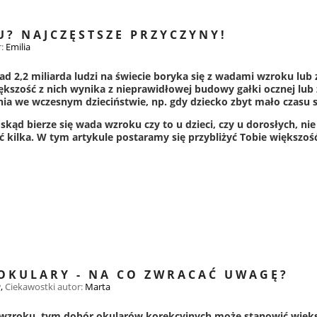
U? NAJCZĘSTSZE PRZYCZYNY!
r:
Emilia
2,2 miliarda ludzi na świecie boryka się z wadami wzroku lub z
kszość z nich wynika z nieprawidłowej budowy gałki ocznej lu
ia we wczesnym dzieciństwie, np. gdy dziecko zbyt mało czasu 
skąd bierze się wada wzroku czy to u dzieci, czy u dorosłych, ni
 kilka. W tym artykule postaramy się przybliżyć Tobie większość 
OKULARY - NA CO ZWRACAĆ UWAGĘ?
w
,
Ciekawostki
autor:
Marta
wzroku, tym dobór okularów korekcyjnych może stanowić większ