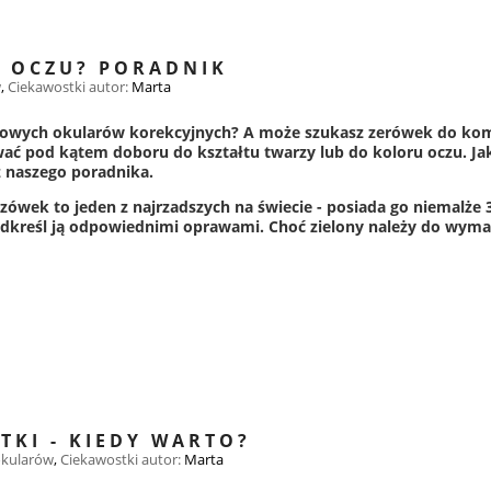
H OCZU? PORADNIK
w
,
Ciekawostki
autor:
Marta
nowych okularów korekcyjnych? A może szukasz zerówek do kom
ć pod kątem doboru do kształtu twarzy lub do koloru oczu. Jak
z naszego poradnika.
czówek to jeden z najrzadszych na świecie - posiada go niemalże 
odkreśl ją odpowiednimi oprawami. Choć zielony należy do wym
KI - KIEDY WARTO?
okularów
,
Ciekawostki
autor:
Marta