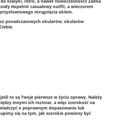
do klasyki, retro, a nawet nowoczesności! Żadna
usiały dopełnić casualowy outfit, a wieczorem
ez przysłowiowego mrugnięcia okiem.
ukasz ponadczasowych okularów; okularów
Ciebie.
eśli to są Twoje pierwsze w życiu oprawy. Należy
ędzy innymi ich rozmiar, a więc szerokość na
 świadczyć o poprawnym dopasowaniu lub
upimy się na tym, jak szerokie powinny być