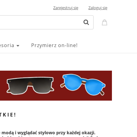
Zarejestruj się
Zaloguj się
esoria
Przymierz on-line!
TKIE!
 modą i wyglądać stylowo przy każdej okazji.