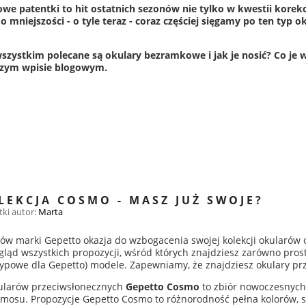
e patentki to hit ostatnich sezonów nie tylko w kwestii korekcyj
o mniejszości - o tyle teraz - coraz częściej sięgamy po ten typ
szystkim polecane są okulary bezramkowe i jak je nosić? Co je 
szym wpisie blogowym.
LEKCJA COSMO - MASZ JUŻ SWOJE?
tki
autor:
Marta
nów marki Gepetto okazja do wzbogacenia swojej kolekcji okularów
gląd wszystkich propozycji, wśród których znajdziesz zarówno prosts
ypowe dla Gepetto) modele. Zapewniamy, że znajdziesz okulary prze
larów przeciwsłonecznych
Gepetto Cosmo
to zbiór nowoczesnych
mosu. Propozycje Gepetto Cosmo to różnorodność pełna kolorów, st