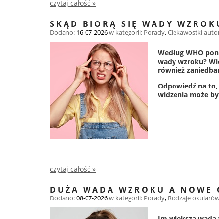
czytaj całość »
SKĄD BIORĄ SIĘ WADY WZROK
Dodano:
16-07-2026
w kategorii:
Porady
,
Ciekawostki
auto
Według WHO ponad 
wady wzroku? Wię
również zaniedban
Odpowiedź na to, 
widzenia może być
czytaj całość »
DUŻA WADA WZROKU A NOWE 
Dodano:
08-07-2026
w kategorii:
Porady
,
Rodzaje okularó
Im większa wada 