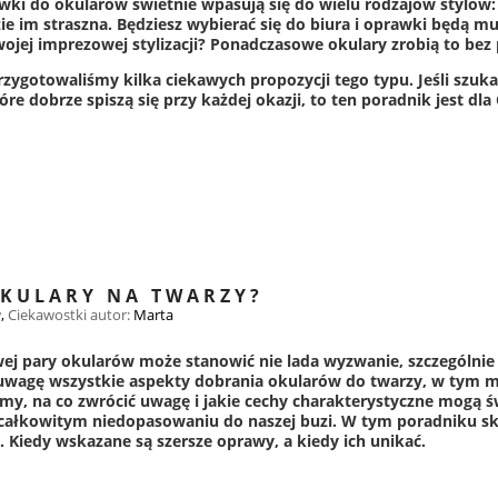
ki do okularów świetnie wpasują się do wielu rodzajów stylów: 
dzie im straszna. Będziesz wybierać się do biura i oprawki będą m
wojej imprezowej stylizacji? Ponadczasowe okulary zrobią to b
rzygotowaliśmy kilka ciekawych propozycji tego typu. Jeśli sz
re dobrze spiszą się przy każdej okazji, to ten poradnik jest dla 
OKULARY NA TWARZY?
w
,
Ciekawostki
autor:
Marta
j pary okularów może stanowić nie lada wyzwanie, szczególnie j
uwagę wszystkie aspekty dobrania okularów do twarzy, w tym mi
my, na co zwrócić uwagę i jakie cechy charakterystyczne mogą
 całkowitym niedopasowaniu do naszej buzi. W tym poradniku sk
. Kiedy wskazane są szersze oprawy, a kiedy ich unikać.