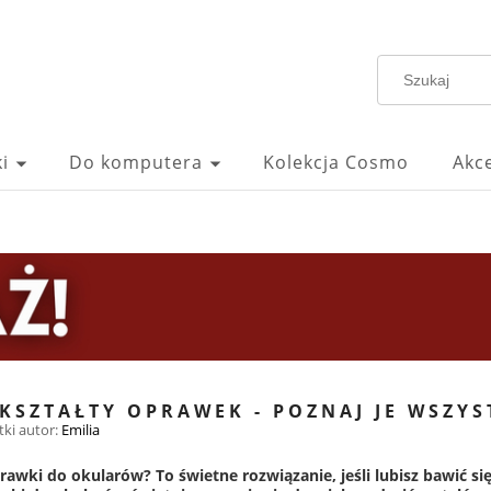
i
Do komputera
Kolekcja Cosmo
Akc
SZTAŁTY OPRAWEK - POZNAJ JE WSZYS
tki
autor:
Emilia
wki do okularów? To świetne rozwiązanie, jeśli lubisz bawić się