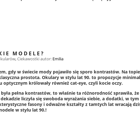
AKIE MODELE?
okularów
,
Ciekawostki
autor:
Emilia
em, gdy w świecie mody pojawiło się sporo kontrastów. Na topie by
lasyczna prostota. Okulary w stylu lat 90. to propozycje minima
ku optycznym królowały również cat-eye, czyli kocie oczy.
 była pełna kontrastów, to właśnie ta różnorodność sprawiła, że 
 dekadzie liczyła się swoboda wyrażania siebie, a dodatki, w t
terystyczne fasony i odważne kształty z tamtych lat wracają dzi
odele w stylu lat 90.!