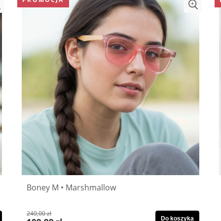
Boney M • Marshmallow
240,00 zł
Do koszyka