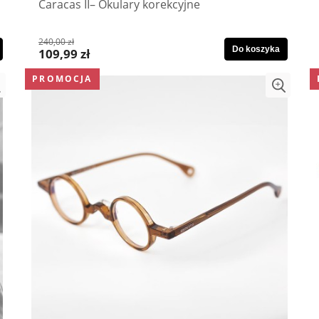
Caracas II– Okulary korekcyjne
240,00 zł
Do koszyka
109,99 zł
PROMOCJA