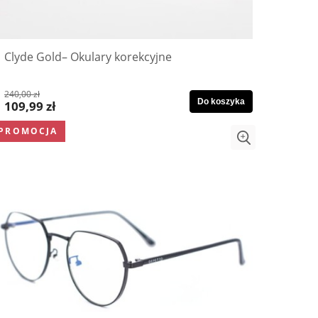
Clyde Gold– Okulary korekcyjne
240,00 zł
Do koszyka
109,99 zł
PROMOCJA