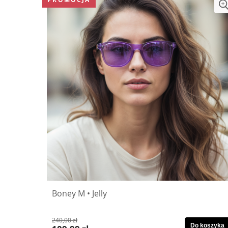
Boney M • Jelly
240,00 zł
Do koszyka