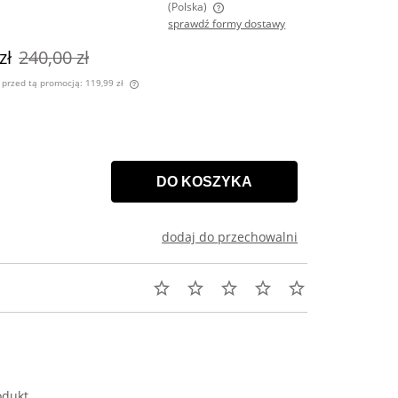
(Polska)
sprawdź formy dostawy
na nie zawiera ewentualnych kosztów
zł
240,00 zł
atności
i przed tą promocją:
119,99 zł
 sprzedawany krócej niż
 jest najniższa cena od
dukt pojawił się w
DO KOSZYKA
dodaj do przechowalni
odukt