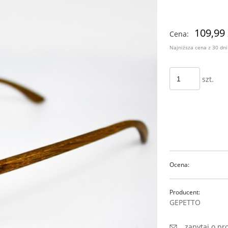
Ce
109,99 
Cena:
pł
Najniższa cena z 30 dn
Jeżeli produkt jest
szt.
30 dni, wyświetlana
momentu, kiedy pro
sprzedaży.
Ocena:
Producent:
GEPETTO
zapytaj o pr