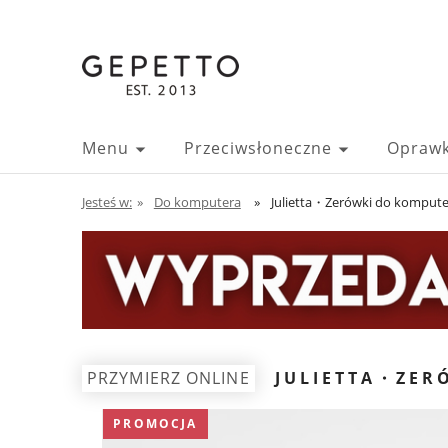
Menu
Przeciwsłoneczne
Oprawk
Jesteś w:
»
Do komputera
»
Julietta・Zerówki do kompute
PRZYMIERZ ONLINE
JULIETTA・ZER
PROMOCJA