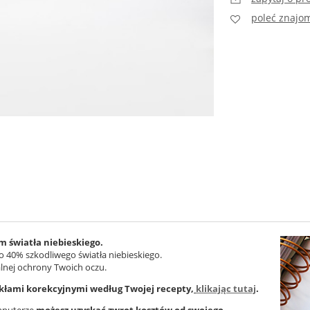
poleć znaj
m światła niebieskiego.
Cena nie zawiera ewentualnych kosztów
 do 40% szkodliwego światła niebieskiego.
płatności
lnej ochrony Twoich oczu.
kłami korekcyjnymi według Twojej recepty,
klikając tutaj
.