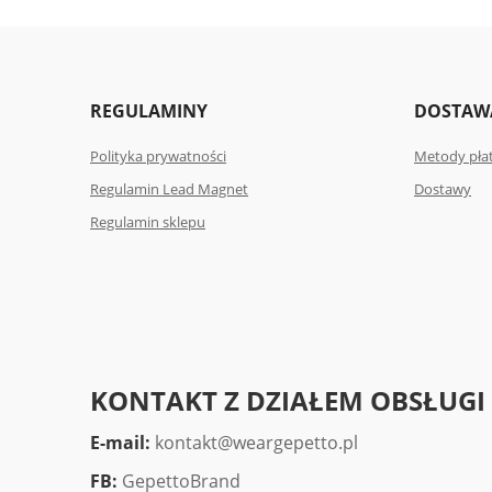
REGULAMINY
DOSTAWA
Polityka prywatności
Metody pła
Regulamin Lead Magnet
Dostawy
Regulamin sklepu
KONTAKT Z DZIAŁEM OBSŁUGI
E-mail:
kontakt@weargepetto.pl
FB:
GepettoBrand