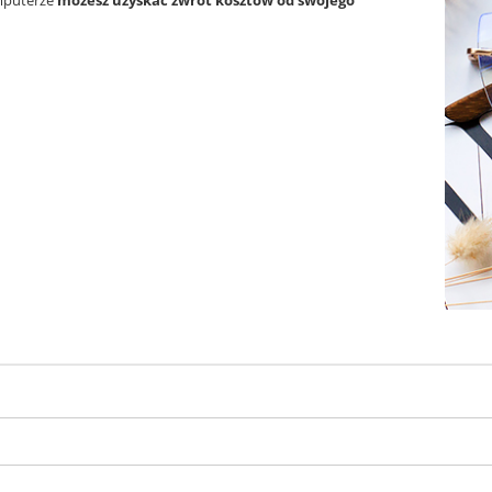
omputerze
możesz uzyskać zwrot kosztów od swojego