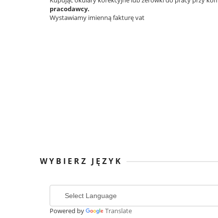
Kupując okulary korekcyjne lub zerówki do pracy przy k
pracodawcy.
Wystawiamy imienną fakturę vat
WYBIERZ JĘZYK
Powered by
Translate