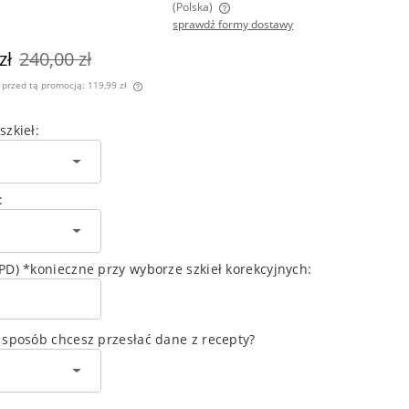
(Polska)
sprawdź formy dostawy
na nie zawiera ewentualnych kosztów
zł
240,00 zł
atności
i przed tą promocją:
119,99 zł
 sprzedawany krócej niż
szkieł:
 jest najniższa cena od
dukt pojawił się w
:
PD) *konieczne przy wyborze szkieł korekcyjnych:
 sposób chcesz przesłać dane z recepty?