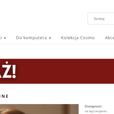
i
Do komputera
Kolekcja Cosmo
Akc
JNE
Dostępność:
na wyczerpaniu