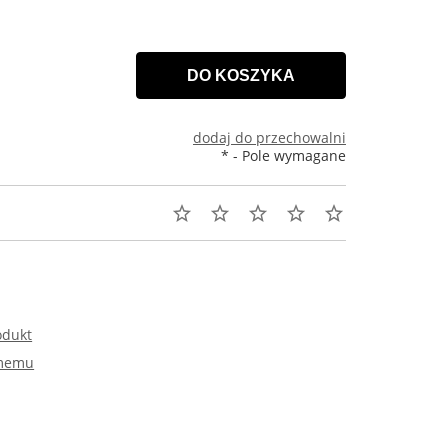
DO KOSZYKA
dodaj do przechowalni
*
- Pole wymagane
odukt
omemu