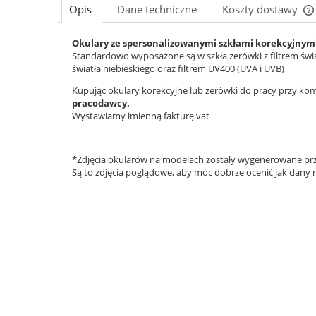
Opis
Dane techniczne
Koszty dostawy
Okulary ze spersonalizowanymi szkłami korekcyjnymi
Standardowo wyposażone są w szkła zerówki z filtrem świa
światła niebieskiego oraz filtrem UV400 (UVA i UVB)
Kupując okulary korekcyjne lub zerówki do pracy przy k
pracodawcy.
Wystawiamy imienną fakturę vat
*Zdjęcia okularów na modelach zostały wygenerowane prz
Są to zdjęcia poglądowe, aby móc dobrze ocenić jak dany