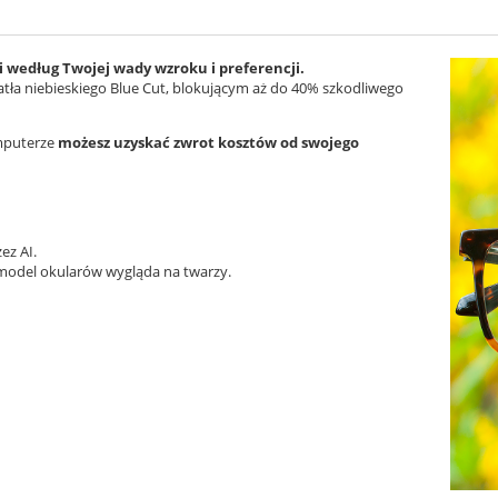
 według Twojej wady wzroku i preferencji.
Cena nie zawiera ewentualnych kosztów
tła niebieskiego Blue Cut, blokującym aż do 40% szkodliwego
płatności
omputerze
możesz uzyskać zwrot kosztów od swojego
ez AI.
 model okularów wygląda na twarzy.