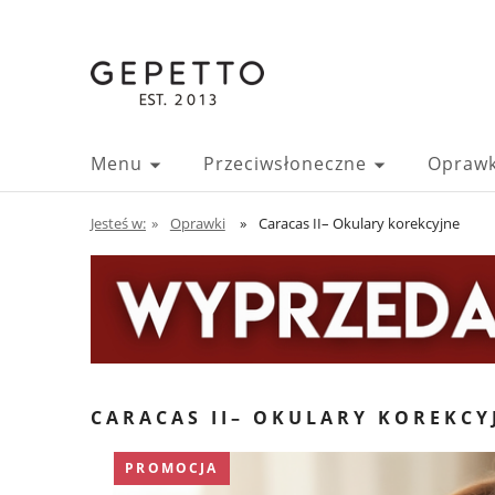
Menu
Przeciwsłoneczne
Oprawk
Jesteś w:
»
Oprawki
»
Caracas II– Okulary korekcyjne
CARACAS II– OKULARY KOREKCY
PROMOCJA