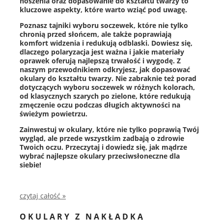
noszenia oraz dopasowanie do kształtu twarzy to
kluczowe aspekty, które warto wziąć pod uwagę.
Poznasz tajniki wyboru soczewek, które nie tylko
chronią przed słońcem, ale także poprawiają
komfort widzenia i redukują odblaski. Dowiesz się,
dlaczego polaryzacja jest ważna i jakie materiały
oprawek oferują najlepszą trwałość i wygodę. Z
naszym przewodnikiem odkryjesz, jak dopasować
okulary do kształtu twarzy. Nie zabraknie też porad
dotyczących wyboru soczewek w różnych kolorach,
od klasycznych szarych po zielone, które redukują
zmęczenie oczu podczas długich aktywności na
świeżym powietrzu.
Zainwestuj w okulary, które nie tylko poprawią Twój
wygląd, ale przede wszystkim zadbają o zdrowie
Twoich oczu. Przeczytaj i dowiedz się, jak mądrze
wybrać najlepsze okulary przeciwsłoneczne dla
siebie!
czytaj całość »
OKULARY Z NAKŁADKĄ