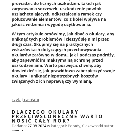
prowadzić do licznych uszkodzeń, takich jak
zarysowania soczewek, uszkodzenie powłok
uszlachetniających, odkształcenia ramek czy
poluzowanie elementów, co z kolei wpływa na
jakość widzenia i wygodę użytkowania.
W tym artykule omówimy, jak dbać o okulary, aby
uniknąć tych problemów i cieszyć się nimi przez
długi czas. Skupimy się na praktycznych
wskazówkach dotyczących przechowywania
okularów zarówno w domu, jak i podczas podróży,
aby zapewnić im maksymalną ochronę przed
uszkodzeniami. Warto poświęcić chwilę, aby
dowiedzieć się, jak prawidłowo zabezpieczyć swoje
okulary i uniknąć niepotrzebnych kosztów
związanych z ich naprawą czy wymianą.
czytaj całość »
DLACZEGO OKULARY
PRZECIWSŁONECZNE WARTO
NOSIĆ CAŁY ROK?
Dodano:
27-08-2024
w kategorii:
Porady
,
Ciekawostki
autor: