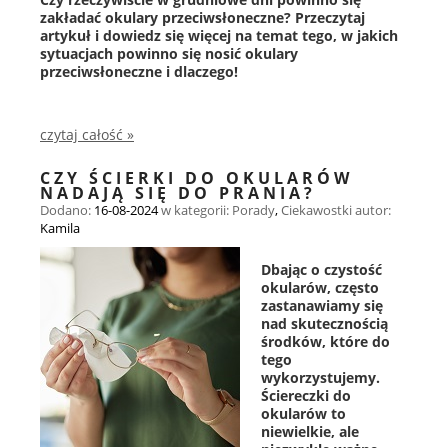
zakładać okulary przeciwsłoneczne? Przeczytaj
artykuł i dowiedz się więcej na temat tego, w jakich
sytuacjach powinno się nosić okulary
przeciwsłoneczne i dlaczego!
czytaj całość »
CZY ŚCIERKI DO OKULARÓW
NADAJĄ SIĘ DO PRANIA?
Dodano:
16-08-2024
w kategorii:
Porady
,
Ciekawostki
autor:
Kamila
Dbając o czystość
okularów, często
zastanawiamy się
nad skutecznością
środków, które do
tego
wykorzystujemy.
Ściereczki do
okularów to
niewielkie, ale