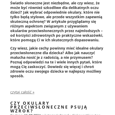
Światło słoneczne jest niezbędne, ale czy wiesz, że
może być również szkodliwe dla delikatnych oczu
dzieci? Jak wybrać odpowiednie okulary, które nie
tylko będą stylowe, ale przede wszystkim zapewnią
skuteczną ochronę? W artykule przyglądamy się
różnym aspektom związanym z używaniem
okularów przeciwsłonecznych przez najmłodszych –
od korzyści zdrowotnych po praktyczne wskazówki,
które pomogą Ci w ich skutecznych dopasowaniu.
Czy wiesz, jakie cechy powinny mieć idealne okulary
przeciwsłoneczne dla dziecka? Albo jak nauczyć
malucha nosić je z radością, a nie przymusem?
Poznaj odpowiedzi na te i wiele innych pytań, które
mogą Cię zaskoczyć. Dowiedz się więcej i chroń
zdrowie oczu swojego dziecka w najlepszy możliwy
sposób.
czytaj całość »
CZY OKULARY
PRZECIWSŁONECZNE PSUJĄ
WZROK?