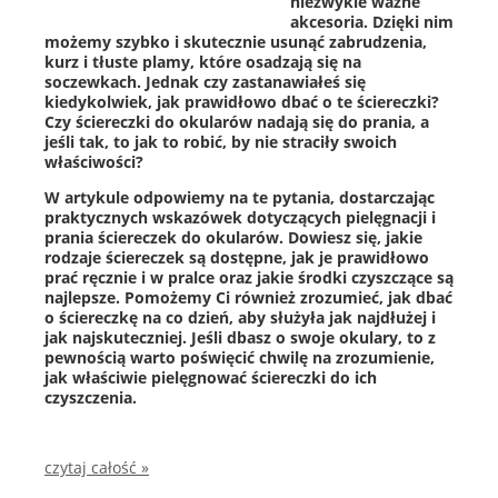
niezwykle ważne
akcesoria. Dzięki nim
możemy szybko i skutecznie usunąć zabrudzenia,
kurz i tłuste plamy, które osadzają się na
soczewkach. Jednak czy zastanawiałeś się
kiedykolwiek, jak prawidłowo dbać o te ściereczki?
Czy ściereczki do okularów nadają się do prania, a
jeśli tak, to jak to robić, by nie straciły swoich
właściwości?
W artykule odpowiemy na te pytania, dostarczając
praktycznych wskazówek dotyczących pielęgnacji i
prania ściereczek do okularów. Dowiesz się, jakie
rodzaje ściereczek są dostępne, jak je prawidłowo
prać ręcznie i w pralce oraz jakie środki czyszczące są
najlepsze. Pomożemy Ci również zrozumieć, jak dbać
o ściereczkę na co dzień, aby służyła jak najdłużej i
jak najskuteczniej. Jeśli dbasz o swoje okulary, to z
pewnością warto poświęcić chwilę na zrozumienie,
jak właściwie pielęgnować ściereczki do ich
czyszczenia.
czytaj całość »