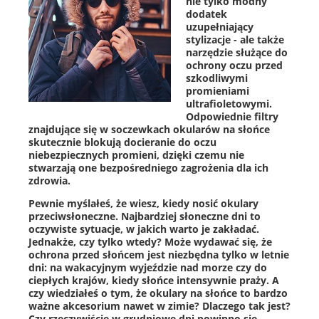
nie tylko modny
dodatek
uzupełniający
stylizacje - ale także
narzędzie służące do
ochrony oczu przed
szkodliwymi
promieniami
ultrafioletowymi.
Odpowiednie filtry
znajdujące się w soczewkach okularów na słońce
skutecznie blokują docieranie do oczu
niebezpiecznych promieni, dzięki czemu nie
stwarzają one bezpośredniego zagrożenia dla ich
zdrowia.
Pewnie myślałeś, że wiesz, kiedy nosić okulary
przeciwsłoneczne. Najbardziej słoneczne dni to
oczywiste sytuacje, w jakich warto je zakładać.
Jednakże, czy tylko wtedy? Może wydawać się, że
ochrona przed słońcem jest niezbędna tylko w letnie
dni: na wakacyjnym wyjeździe nad morze czy do
ciepłych krajów, kiedy słońce intensywnie praży. A
czy wiedziałeś o tym, że okulary na słońce to bardzo
ważne akcesorium nawet w zimie? Dlaczego tak jest?
Czy rzeczywiście w grudniowe dni powinno się