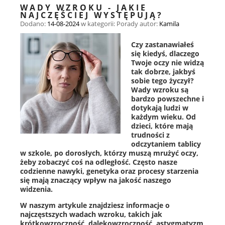
WADY WZROKU - JAKIE
NAJCZĘŚCIEJ WYSTĘPUJĄ?
Dodano:
14-08-2024
w kategorii:
Porady
autor:
Kamila
Czy zastanawiałeś
się kiedyś, dlaczego
Twoje oczy nie widzą
tak dobrze, jakbyś
sobie tego życzył?
Wady wzroku są
bardzo powszechne i
dotykają ludzi w
każdym wieku. Od
dzieci, które mają
trudności z
odczytaniem tablicy
w szkole, po dorosłych, którzy muszą mrużyć oczy,
żeby zobaczyć coś na odległość. Często nasze
codzienne nawyki, genetyka oraz procesy starzenia
się mają znaczący wpływ na jakość naszego
widzenia.
W naszym artykule znajdziesz informacje o
najczęstszych wadach wzroku, takich jak
krótkowzroczność, dalekowzroczność, astygmatyzm