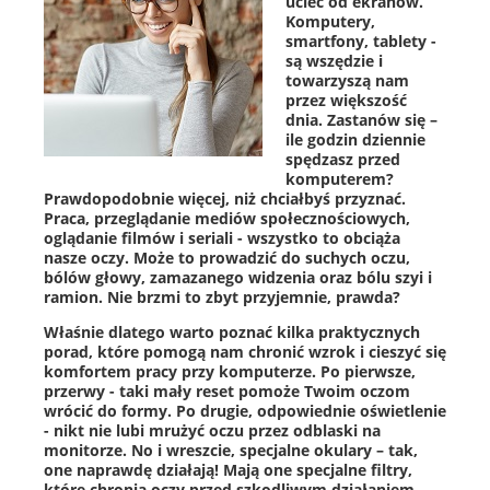
uciec od ekranów.
Komputery,
smartfony, tablety -
są wszędzie i
towarzyszą nam
przez większość
dnia. Zastanów się –
ile godzin dziennie
spędzasz przed
komputerem?
Prawdopodobnie więcej, niż chciałbyś przyznać.
Praca, przeglądanie mediów społecznościowych,
oglądanie filmów i seriali - wszystko to obciąża
nasze oczy. Może to prowadzić do suchych oczu,
bólów głowy, zamazanego widzenia oraz bólu szyi i
ramion. Nie brzmi to zbyt przyjemnie, prawda?
Właśnie dlatego warto poznać kilka praktycznych
porad, które pomogą nam chronić wzrok i cieszyć się
komfortem pracy przy komputerze. Po pierwsze,
przerwy - taki mały reset pomoże Twoim oczom
wrócić do formy. Po drugie, odpowiednie oświetlenie
- nikt nie lubi mrużyć oczu przez odblaski na
monitorze. No i wreszcie, specjalne okulary – tak,
one naprawdę działają! Mają one specjalne filtry,
które chronią oczy przed szkodliwym działaniem