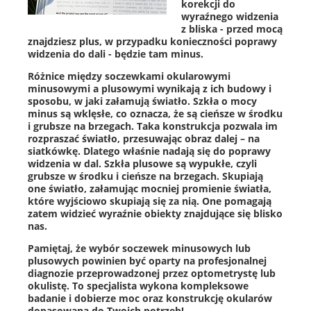
korekcji do
wyraźnego widzenia
z bliska - przed mocą
znajdziesz plus, w przypadku konieczności poprawy
widzenia do dali - będzie tam minus.
Różnice między soczewkami okularowymi
minusowymi a plusowymi wynikają z ich budowy i
sposobu, w jaki załamują światło. Szkła o mocy
minus są wklęsłe, co oznacza, że są cieńsze w środku
i grubsze na brzegach. Taka konstrukcja pozwala im
rozpraszać światło, przesuwając obraz dalej – na
siatkówkę. Dlatego właśnie nadają się do poprawy
widzenia w dal. Szkła plusowe są wypukłe, czyli
grubsze w środku i cieńsze na brzegach. Skupiają
one światło, załamując mocniej promienie światła,
które wyjściowo skupiają się za nią. One pomagają
zatem widzieć wyraźnie obiekty znajdujące się blisko
nas.
Pamiętaj, że wybór soczewek minusowych lub
plusowych powinien być oparty na profesjonalnej
diagnozie przeprowadzonej przez optometrystę lub
okulistę. To specjalista wykona kompleksowe
badanie i dobierze moc oraz konstrukcję okularów
dopasowaną do Twoich potrzeb!