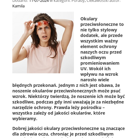
Dodano:
11-07-2024
w kategorii:
Porady
,
Ciekawostki
autor:
Kamila
Okulary
przeciwsłoneczne to
nie tylko stylowy
dodatek, ale przede
wszystkim ważny
element ochrony
naszych oczu przed
szkodliwym
promieniowaniem
UV. Wokół ich
wpływu na wzrok
narosło wiele
błędnych przekonań. Jednym z nich jest obawa, że
noszenie okularów przeciwsłonecznych może psuć
wzrok. Niektórzy twierdzą, że noszenie ich może być
szkodliwe, podczas gdy inni uważają je za niezbędne
narzędzie ochrony. Prawda leży pośrodku –
wszystko zależy od jakości okularów, które
wybieramy.
Dobrej jakości okulary przeciwsłoneczne są znaczące
dla zdrowia oczu, chroniąc je przed szkodliwym