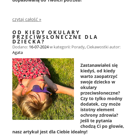
czytaj całość »
OD KIEDY OKULARY
PRZECIWSŁONECZNE DLA
DZIECKA?
Dodano:
16-07-2024
w kategorii:
Porady
,
Ciekawostki
autor:
Agata
Zastanawiałeś się
kiedyś, od kiedy
warto zaopatrzyć
swoje dziecko w
okulary
przeciwsłoneczne?
Czy to tylko modny
dodatek, czy może
istotny element
ochrony zdrowia?
Jeśli te pytania
chodzą Ci po głowie,
nasz artykuł jest dla Ciebie idealny!