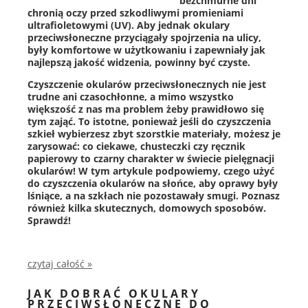
bezchmurne dni
chronią oczy przed szkodliwymi promieniami
ultrafioletowymi (UV). Aby jednak okulary
przeciwsłoneczne przyciągały spojrzenia na ulicy,
były komfortowe w użytkowaniu i zapewniały jak
najlepszą jakość widzenia, powinny być czyste.
Czyszczenie okularów przeciwsłonecznych nie jest
trudne ani czasochłonne, a mimo wszystko
większość z nas ma problem żeby prawidłowo się
tym zająć. To istotne, ponieważ jeśli do czyszczenia
szkieł wybierzesz zbyt szorstkie materiały, możesz je
zarysować: co ciekawe, chusteczki czy ręcznik
papierowy to czarny charakter w świecie pielęgnacji
okularów! W tym artykule podpowiemy, czego użyć
do czyszczenia okularów na słońce, aby oprawy były
lśniące, a na szkłach nie pozostawały smugi. Poznasz
również kilka skutecznych, domowych sposobów.
Sprawdź!
czytaj całość »
JAK DOBRAĆ OKULARY
PRZECIWSŁONECZNE DO