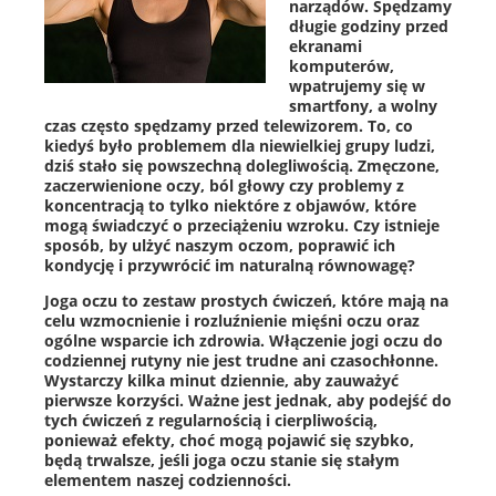
narządów. Spędzamy
długie godziny przed
ekranami
komputerów,
wpatrujemy się w
smartfony, a wolny
czas często spędzamy przed telewizorem. To, co
kiedyś było problemem dla niewielkiej grupy ludzi,
dziś stało się powszechną dolegliwością. Zmęczone,
zaczerwienione oczy, ból głowy czy problemy z
koncentracją to tylko niektóre z objawów, które
mogą świadczyć o przeciążeniu wzroku. Czy istnieje
sposób, by ulżyć naszym oczom, poprawić ich
kondycję i przywrócić im naturalną równowagę?
Joga oczu to zestaw prostych ćwiczeń, które mają na
celu wzmocnienie i rozluźnienie mięśni oczu oraz
ogólne wsparcie ich zdrowia. Włączenie jogi oczu do
codziennej rutyny nie jest trudne ani czasochłonne.
Wystarczy kilka minut dziennie, aby zauważyć
pierwsze korzyści. Ważne jest jednak, aby podejść do
tych ćwiczeń z regularnością i cierpliwością,
ponieważ efekty, choć mogą pojawić się szybko,
będą trwalsze, jeśli joga oczu stanie się stałym
elementem naszej codzienności.