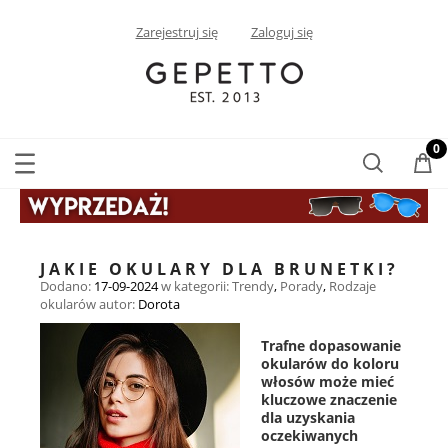
Zarejestruj się
Zaloguj się
JAKIE OKULARY DLA BRUNETKI?
Dodano:
17-09-2024
w kategorii:
Trendy
,
Porady
,
Rodzaje
okularów
autor:
Dorota
Trafne dopasowanie
okularów do koloru
włosów może mieć
kluczowe znaczenie
dla uzyskania
oczekiwanych