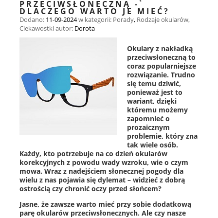
PRZECIWSŁONECZNĄ -
DLACZEGO WARTO JE MIEĆ?
Dodano:
11-09-2024
w kategorii:
Porady
,
Rodzaje okularów
,
Ciekawostki
autor:
Dorota
Okulary z nakładką
przeciwsłoneczną to
coraz popularniejsze
rozwiązanie. Trudno
się temu dziwić,
ponieważ jest to
wariant, dzięki
któremu możemy
zapomnieć o
prozaicznym
problemie, który zna
tak wiele osób.
Każdy, kto potrzebuje na co dzień okularów
korekcyjnych z powodu wady wzroku, wie o czym
mowa. Wraz z nadejściem słonecznej pogody dla
wielu z nas pojawia się dylemat – widzieć z dobrą
ostrością czy chronić oczy przed słońcem?
Jasne, że zawsze warto mieć przy sobie dodatkową
parę okularów przeciwsłonecznych. Ale czy nasze