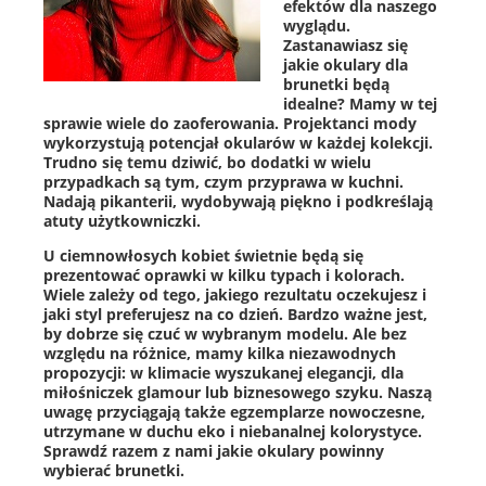
efektów dla naszego
wyglądu.
Zastanawiasz się
jakie okulary dla
brunetki będą
idealne? Mamy w tej
sprawie wiele do zaoferowania. Projektanci mody
wykorzystują potencjał okularów w każdej kolekcji.
Trudno się temu dziwić, bo dodatki w wielu
przypadkach są tym, czym przyprawa w kuchni.
Nadają pikanterii, wydobywają piękno i podkreślają
atuty użytkowniczki.
U ciemnowłosych kobiet świetnie będą się
prezentować oprawki w kilku typach i kolorach.
Wiele zależy od tego, jakiego rezultatu oczekujesz i
jaki styl preferujesz na co dzień. Bardzo ważne jest,
by dobrze się czuć w wybranym modelu. Ale bez
względu na różnice, mamy kilka niezawodnych
propozycji: w klimacie wyszukanej elegancji, dla
miłośniczek glamour lub biznesowego szyku. Naszą
uwagę przyciągają także egzemplarze nowoczesne,
utrzymane w duchu eko i niebanalnej kolorystyce.
Sprawdź razem z nami jakie okulary powinny
wybierać brunetki.