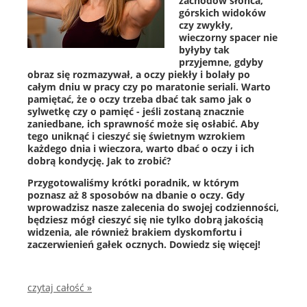
zachodów słońca,
górskich widoków
czy zwykły,
wieczorny spacer nie
byłyby tak
przyjemne, gdyby
obraz się rozmazywał, a oczy piekły i bolały po
całym dniu w pracy czy po maratonie seriali. Warto
pamiętać, że o oczy trzeba dbać tak samo jak o
sylwetkę czy o pamięć - jeśli zostaną znacznie
zaniedbane, ich sprawność może się osłabić. Aby
tego uniknąć i cieszyć się świetnym wzrokiem
każdego dnia i wieczora, warto dbać o oczy i ich
dobrą kondycję. Jak to zrobić?
Przygotowaliśmy krótki poradnik, w którym
poznasz aż 8 sposobów na dbanie o oczy. Gdy
wprowadzisz nasze zalecenia do swojej codzienności,
będziesz mógł cieszyć się nie tylko dobrą jakością
widzenia, ale również brakiem dyskomfortu i
zaczerwienień gałek ocznych. Dowiedz się więcej!
czytaj całość »