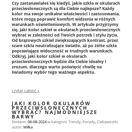
Czy zastanawiałeś się kiedyś, jakie szkła w okularach
przeciwsłonecznych są dla Ciebie najlepsze? Każdy
kolor ma swoje unikalne właściwości i zastosowania,
które mogą poprawić komfort widzenia w różnych
warunkach oświetleniowych. W artykule przyjrzymy
się, jaki kolor szkieł w okularach przeciwsłonecznych
wybrać w zależności od Twoich potrzeb i stylu życia.
Od brązowych szkieł zwiększających kontrast, przez
szare szkła neutralizujące światło, aż po żółte szkła
poprawiające widoczność w trudnych warunkach.
Odkryj, jaki kolor szkieł w okularach
przeciwsłonecznych będzie dla Ciebie idealny i
zrozum, dlaczego warto poświęcić chwilę na
świadomy wybór tego ważnego aspektu.
czytaj całość »
JAKI KOLOR OKULARÓW
PRZECIWSŁONECZNYCH
WYBRAĆ? NAJMODNIEJSZE
BARWY
Dodano:
06-08-2024
w kategorii:
Trendy
,
Porady
,
Ciekawostki
autor:
Miłka