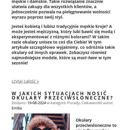
męskie i damskie. Takie rozwiązanie znacznie
ułatwia zakupy dla wszystkich klientów, a
jednocześnie pozwala na pielęgnowanie wolności
wyrazu poprzez swój styl.
Jesteś kobietą i lubisz tradycyjnie męskie kroje? A
może jesteś mężczyzną, który lubi bawić się modą i
eksperymentować z różnymi kolorami? W takim
razie okulary unisex to coś dla Ciebie! W tym
artykule szczegółowo wyjaśnimy, co odróżnia takie
okulary od innych oprawek. Zobaczysz również
najmodniejsze modele, które są
must-have
w tym
sezonie!
czytaj całość »
W JAKICH SYTUACJACH NOSIĆ
OKULARY PRZECIWSŁONECZNE?
Dodano:
19-08-2024
w kategorii:
Porady
,
Ciekawostki
autor:
Emilia
Okulary
przeciwsłoneczne to