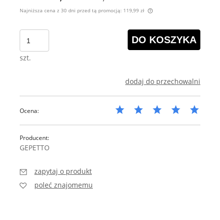
Najniższa cena z 30 dni przed tą promocją:
119,99 zł
Jeżeli produkt jest s
30 dni, wyświetlana j
DO KOSZYKA
momentu, kiedy produ
sprzedaży.
szt.
dodaj do przechowalni
Ocena:
Producent:
GEPETTO
zapytaj o produkt
poleć znajomemu