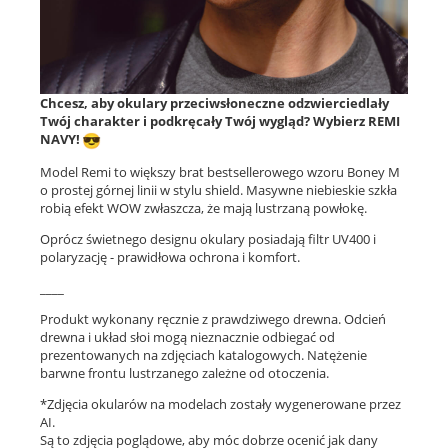
Chcesz, aby okulary przeciwsłoneczne odzwierciedlały
Twój charakter i podkręcały Twój wygląd? Wybierz REMI
NAVY!
Model Remi to większy brat bestsellerowego wzoru Boney M
o prostej górnej linii w stylu shield. Masywne niebieskie szkła
robią efekt WOW zwłaszcza, że mają lustrzaną powłokę.
Oprócz świetnego designu okulary posiadają filtr UV400 i
polaryzację - prawidłowa ochrona i komfort.
____
Produkt wykonany ręcznie z prawdziwego drewna. Odcień
drewna i układ słoi mogą nieznacznie odbiegać od
prezentowanych na zdjęciach katalogowych. Natężenie
barwne frontu lustrzanego zależne od otoczenia.
*Zdjęcia okularów na modelach zostały wygenerowane przez
AI.
Są to zdjęcia poglądowe, aby móc dobrze ocenić jak dany