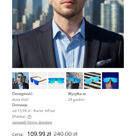
Dostępność:
Wysyłka w:
duża ilość
24 godzin
Dostawa:
od 15,99 zł
- Kurier InPost
(Polska)
sprawdź formy dostawy
Cena nie zawiera ewentualnych kosztów płatności
109,99 zł
240,00 zł
Cena: