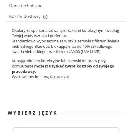
Dane techniczne
Koszty dostawy
Cena nie zawiera ewentualnych kosztów płatności
Okulary ze spersonalizowanymi szkłami korekcyjnymi według
Twojej wady wzroku i preferencji.
Standardowo wyposażone są w szkła zerówki z filtrem światła
niebieskiego Blue Cut, blokującym aż do 40% szkodliwego
światła niebieskiego oraz filtrem UV400 (UVA i UVB)
Kupując okulary korekcyjne lub zerówki do pracy przy
komputerze
możesz uzyskać zwrot kosztów od swojego
pracodawcy.
Wystawiamy imienną fakturę vat
WYBIERZ JĘZYK