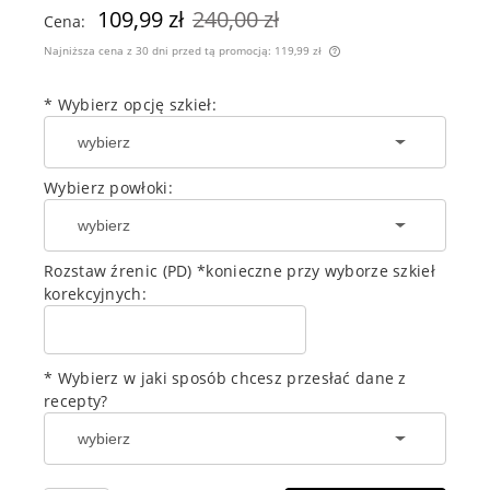
109,99 zł
240,00 zł
Cena:
Najniższa cena z 30 dni przed tą promocją:
119,99 zł
Jeżeli produkt jest s
30 dni, wyświetlana j
*
Wybierz opcję szkieł:
momentu, kiedy produ
sprzedaży.
Wybierz powłoki:
Rozstaw źrenic (PD) *konieczne przy wyborze szkieł
korekcyjnych:
* Wybierz w jaki sposób chcesz przesłać dane z
recepty?