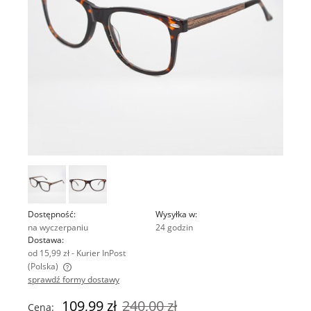
Dostępność:
Wysyłka w:
na wyczerpaniu
24 godzin
Dostawa:
od 15,99 zł
- Kurier InPost
(Polska)
sprawdź formy dostawy
Cena nie zawiera ewentualnych kosztów płatności
109,99 zł
240,00 zł
Cena: