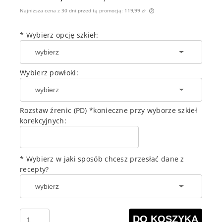
Najniższa cena z 30 dni przed tą promocją:
119,99 zł
Jeżeli produkt jest s
30 dni, wyświetlana j
*
Wybierz opcję szkieł:
momentu, kiedy produ
sprzedaży.
Wybierz powłoki:
Rozstaw źrenic (PD) *konieczne przy wyborze szkieł
korekcyjnych:
* Wybierz w jaki sposób chcesz przesłać dane z
recepty?
DO KOSZYKA