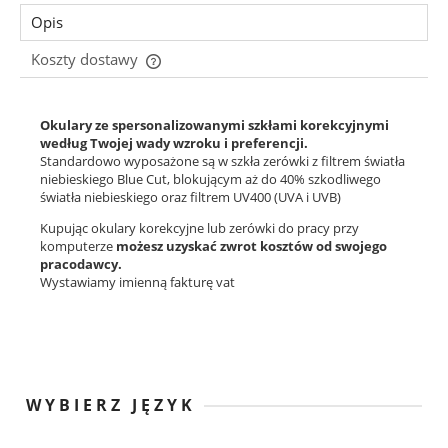
Opis
Koszty dostawy
Cena nie zawiera ewentualnych kosztów płatności
Okulary ze spersonalizowanymi szkłami korekcyjnymi
według Twojej wady wzroku i preferencji.
Standardowo wyposażone są w szkła zerówki z filtrem światła
niebieskiego Blue Cut, blokującym aż do 40% szkodliwego
światła niebieskiego oraz filtrem UV400 (UVA i UVB)
Kupując okulary korekcyjne lub zerówki do pracy przy
komputerze
możesz uzyskać zwrot kosztów od swojego
pracodawcy.
Wystawiamy imienną fakturę vat
WYBIERZ JĘZYK