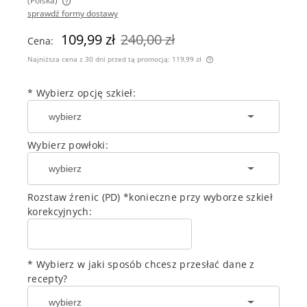
(Polska)
sprawdź formy dostawy
Cena nie zawiera ewentualnych kosztów płatności
109,99 zł
240,00 zł
Cena:
Najniższa cena z 30 dni przed tą promocją:
119,99 zł
Jeżeli produkt jest s
30 dni, wyświetlana j
*
Wybierz opcję szkieł:
momentu, kiedy produ
sprzedaży.
Wybierz powłoki:
Rozstaw źrenic (PD) *konieczne przy wyborze szkieł
korekcyjnych:
* Wybierz w jaki sposób chcesz przesłać dane z
recepty?