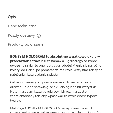
Opis
Dane techniczne
Koszty dostawy
Cena nie zawiera ewentualnych kosztów płatności
Produkty powiązane
BONEY M HOLOGRAM to absolutnie wyjątkowe okulary
przeciwsłoneczne!
Jeśli zastanawia Cię dlaczego to zwróć
uwagę na szkła.. to one robią całą robotę! Mienią się na różne
kolory, od zieleni po pomarańcz, róż i żółć. Wszystko zależy od
natężenia i kąta padania światła.
Całość dopełniają oczywiście nasze kultowe zauszniki z
drewna. To one sprawiają, że okulary są inne niż wszystkie.
Natomiast sam kształt okularów i ich rozmiar został
zaprojektowany tak, aby wpasował się w większość typów
twarzy.
Mało tego! BONEY M HOLOGRAM są wyposażone w filtr
UV400 i polaryzację. Także zapewnisz sobie ochronę i komfort.