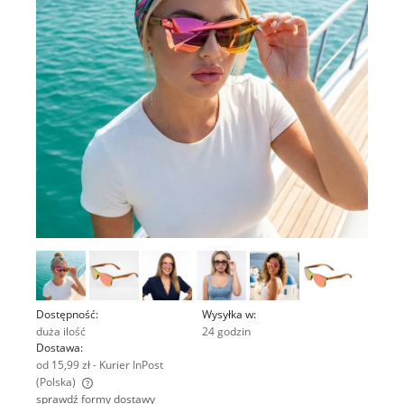
Dostępność:
Wysyłka w:
duża ilość
24 godzin
Dostawa:
od 15,99 zł
- Kurier InPost
(Polska)
sprawdź formy dostawy
Cena nie zawiera ewentualnych kosztów płatności