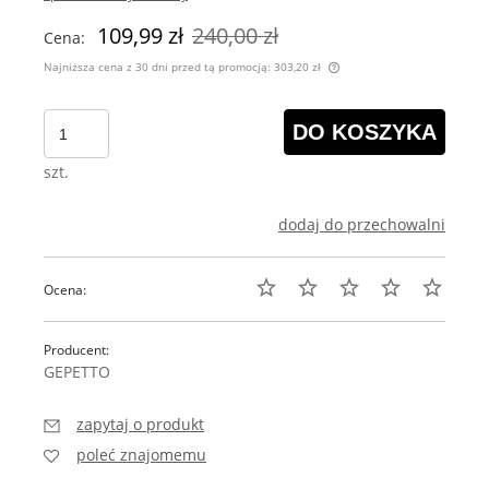
109,99 zł
240,00 zł
Cena:
Najniższa cena z 30 dni przed tą promocją:
303,20 zł
Jeżeli produkt jest s
30 dni, wyświetlana j
DO KOSZYKA
momentu, kiedy produ
sprzedaży.
szt.
dodaj do przechowalni
Ocena:
Producent:
GEPETTO
zapytaj o produkt
poleć znajomemu