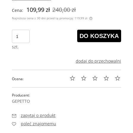
109,99 zł
240,00 zł
Cena:
Najniższa cena z 30 dni przed tą promocją:
119,99 zł
Jeżeli produkt jest s
30 dni, wyświetlana j
DO KOSZYKA
momentu, kiedy produ
sprzedaży.
szt.
dodaj do przechowalni
Ocena:
Producent:
GEPETTO
zapytaj o produkt
poleć znajomemu