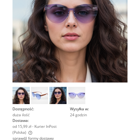
Dostępność:
Wysyłka w:
duża ilość
24 godzin
Dostawa:
od 15,99 zł
- Kurier InPost
(Polska)
sprawdź formy dostawy
Cena nie zawiera ewentualnych kosztów płatności