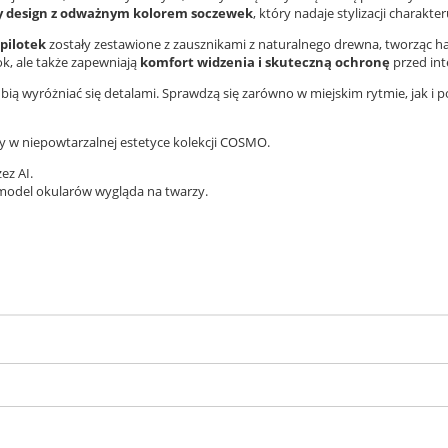
y design z odważnym kolorem soczewek
, który nadaje stylizacji charakter
pilotek
zostały zestawione z zausznikami z naturalnego drewna, tworząc h
k, ale także zapewniają
komfort widzenia i skuteczną ochronę
przed in
bią wyróżniać się detalami. Sprawdzą się zarówno w miejskim rytmie, jak i pod
y w niepowtarzalnej estetyce kolekcji COSMO.
ez AI.
 model okularów wygląda na twarzy.