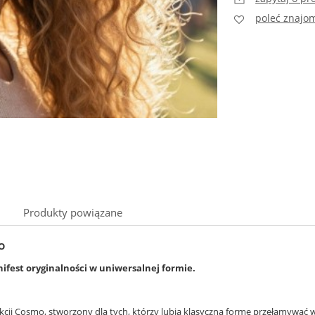
poleć znaj
Produkty powiązane
O
Cena nie zawiera ewentualnych kosztów
płatności
fest oryginalności w uniwersalnej formie.
cji Cosmo, stworzony dla tych, którzy lubią klasyczną formę przełamywać