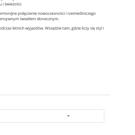
u i świeżości.
armonijne połączenie nowoczesności i rzemieślniczego
tensywnym światłem słonecznym.
czas letnich wyjazdów. Wszędzie tam, gdzie liczy się styl i