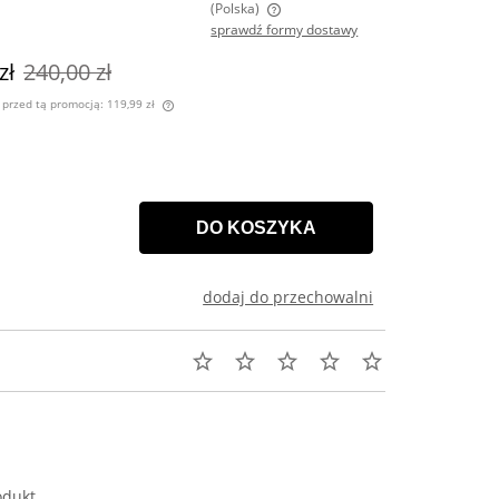
(Polska)
sprawdź formy dostawy
na nie zawiera ewentualnych kosztów
zł
240,00 zł
atności
i przed tą promocją:
119,99 zł
 sprzedawany krócej niż
 jest najniższa cena od
dukt pojawił się w
DO KOSZYKA
dodaj do przechowalni
odukt