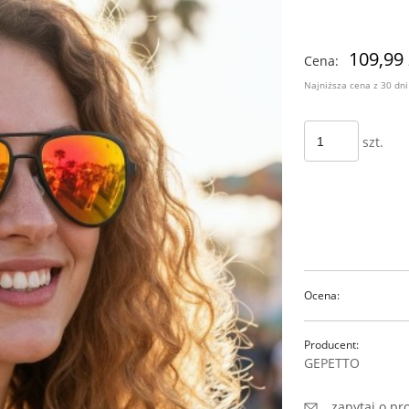
Ce
109,99 
Cena:
pł
Najniższa cena z 30 dn
Jeżeli produkt jest
szt.
30 dni, wyświetlana
momentu, kiedy pro
sprzedaży.
Ocena:
Producent:
GEPETTO
zapytaj o pr