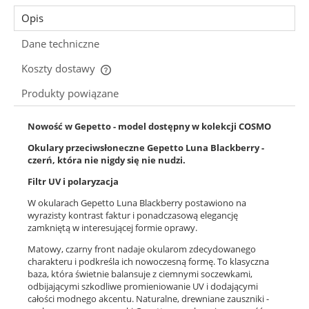
Opis
Dane techniczne
Koszty dostawy
Cena nie zawiera ewentualnych kosztów płatności
Produkty powiązane
Nowość w Gepetto - model dostępny w kolekcji COSMO
Okulary przeciwsłoneczne Gepetto Luna Blackberry -
czerń, która nie nigdy się nie nudzi.
Filtr UV i polaryzacja
W okularach Gepetto Luna Blackberry postawiono na
wyrazisty kontrast faktur i ponadczasową elegancję
zamkniętą w interesującej formie oprawy.
Matowy, czarny front nadaje okularom zdecydowanego
charakteru i podkreśla ich nowoczesną formę. To klasyczna
baza, która świetnie balansuje z ciemnymi soczewkami,
odbijającymi szkodliwe promieniowanie UV i dodającymi
całości modnego akcentu. Naturalne, drewniane zauszniki -