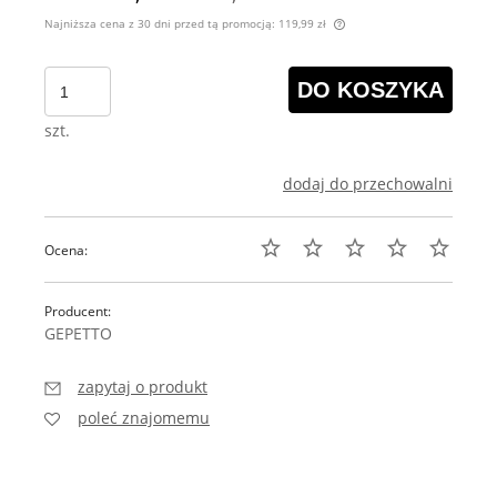
Najniższa cena z 30 dni przed tą promocją:
119,99 zł
Jeżeli produkt jest s
30 dni, wyświetlana j
DO KOSZYKA
momentu, kiedy produ
sprzedaży.
szt.
dodaj do przechowalni
Ocena:
Producent:
GEPETTO
zapytaj o produkt
poleć znajomemu