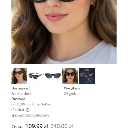
Dostępność:
Wysyłka w:
średnia ilość
24 godzin
Dostawa:
od 15,99 zł
- Kurier InPost
(Polska)
sprawdź formy dostawy
Cena nie zawiera ewentualnych kosztów płatności
109,99 zł
240,00 zł
Cena: