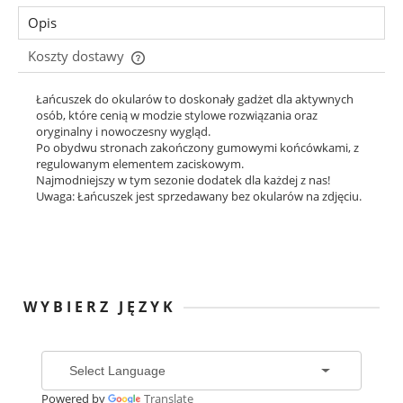
Opis
Koszty dostawy
Cena nie zawiera ewentualnych kosztów płatności
Łańcuszek do okularów to doskonały gadżet dla aktywnych
osób, które cenią w modzie stylowe rozwiązania oraz
oryginalny i nowoczesny wygląd.
Po obydwu stronach zakończony gumowymi końcówkami, z
regulowanym elementem zaciskowym.
Najmodniejszy w tym sezonie dodatek dla każdej z nas!
Uwaga: Łańcuszek jest sprzedawany bez okularów na zdjęciu.
WYBIERZ JĘZYK
Powered by
Translate