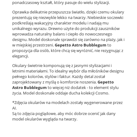
ponadczasowy kształt, który pasuje do wielu stylizacji.
Oprawka delikatnie przepuszcza światło, dzięki czemu okulary
prezentują się niezwykle lekko na twarzy. Niebieskie soczewki
podkreślają wakacyjny charakter modelu i nadają mu
unikalnego wyrazu. Drewno użyte do produkcji zauszników
wprowadza naturalny balans i ciepło do nowoczesnego
designu. Model doskonale sprawdzi się zarówno na plaży, jak i
w miejskiej przestrzeni.
Gepetto Astro Bubblegum
to
propozycja dla osób, które chcą się wyróżnić, nie rezygnując z
elegancji.
Okulary świetnie komponują się z jasnymi stylizacjami i
letnimi materiałami. To idealny wybór dla miłośników designu
pełnego kolorów, stylów i faktur. Każdy detal został
zaprojektowany z myślą o komforcie noszenia.
Gepetto
Astro Bubblegum
to więcej niż dodatek - to element stylu
życia. Model doskonale oddaje ducha kolekcji Cosmo.
*Zdjęcia okularów na modelach zostały wygenerowane przez
AI.
Są to zdjęcia poglądowe, aby móc dobrze ocenić jak dany
model okularów wygląda na twarzy.