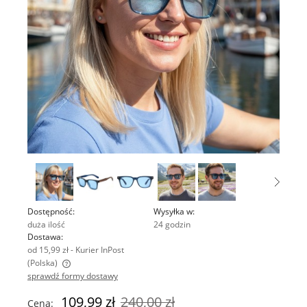
Dostępność:
Wysyłka w:
duża ilość
24 godzin
Dostawa:
od 15,99 zł
- Kurier InPost
(Polska)
sprawdź formy dostawy
Cena nie zawiera ewentualnych kosztów płatności
109,99 zł
240,00 zł
Cena: