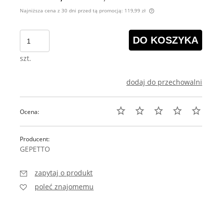
Najniższa cena z 30 dni przed tą promocją:
119,99 zł
Jeżeli produkt jest s
30 dni, wyświetlana j
DO KOSZYKA
momentu, kiedy produ
sprzedaży.
szt.
dodaj do przechowalni
Ocena:
Producent:
GEPETTO
zapytaj o produkt
poleć znajomemu