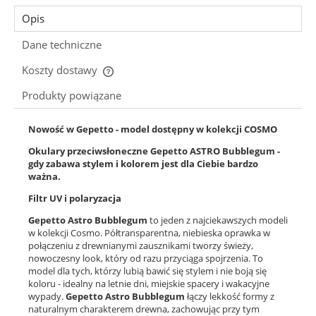
Opis
Dane techniczne
Koszty dostawy
Cena nie zawiera ewentualnych kosztów płatności
Produkty powiązane
Nowość w Gepetto - model dostępny w kolekcji COSMO
Okulary przeciwsłoneczne Gepetto ASTRO Bubblegum -
gdy zabawa stylem i kolorem jest dla Ciebie bardzo
ważna.
Filtr UV i polaryzacja
Gepetto Astro Bubblegum
to jeden z najciekawszych modeli
w kolekcji Cosmo. Półtransparentna, niebieska oprawka w
połączeniu z drewnianymi zausznikami tworzy świeży,
nowoczesny look, który od razu przyciąga spojrzenia. To
model dla tych, którzy lubią bawić się stylem i nie boją się
koloru - idealny na letnie dni, miejskie spacery i wakacyjne
wypady.
Gepetto Astro Bubblegum
łączy lekkość formy z
naturalnym charakterem drewna, zachowując przy tym